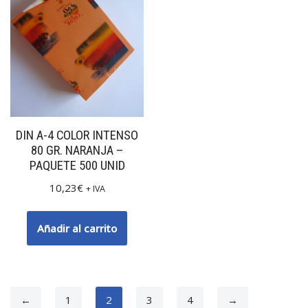
DIN A-4 COLOR INTENSO
80 GR. NARANJA –
PAQUETE 500 UNID
10,23
€
+ IVA
Añadir al carrito
←
1
2
3
4
→