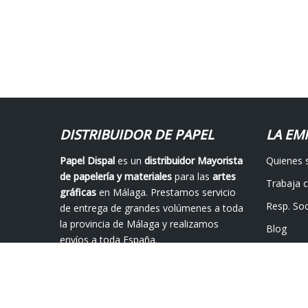
DISTRIBUIDOR DE PAPEL
LA EM
Papel Dispal
es un
distribuidor Mayorista
Quienes
de papelería y materiales
para las
artes
Trabaja 
gráficas
en Málaga. Prestamos servicio
Resp. Soc
de entrega de grandes volúmenes a toda
la provincia de Málaga y realizamos
Blog
envíos a toda España.
Contácta