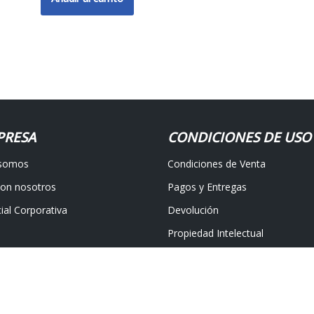
PRESA
CONDICIONES DE USO
 somos
Condiciones de Venta
con nosotros
Pagos y Entregas
ial Corporativa
Devolución
Propiedad Intelectual
nos
Protección de datos