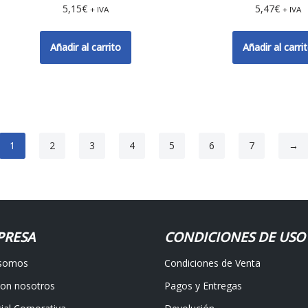
5,15
€
5,47
€
+ IVA
+ IVA
Añadir al carrito
Añadir al carri
1
2
3
4
5
6
7
→
PRESA
CONDICIONES DE USO
 somos
Condiciones de Venta
con nosotros
Pagos y Entregas