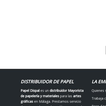
DISTRIBUIDOR DE PAPEL
LA EM
Papel Dispal
es un
distribuidor Mayorista
Quienes
de papelería y materiales
para las
artes
Trabaja 
gráficas
en Málaga. Prestamos servicio