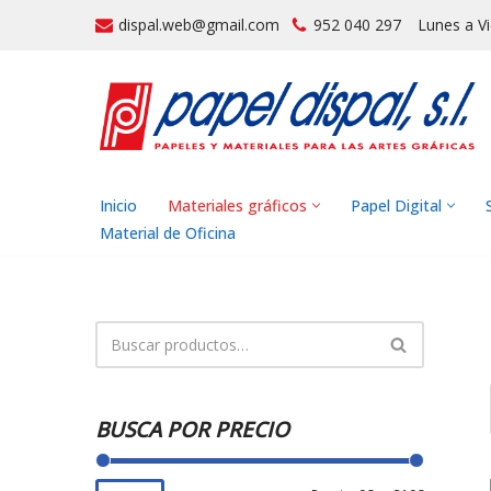
dispal.web@gmail.com
952 040 297
Lunes a V
Saltar
al
contenido
Inicio
Materiales gráficos
Papel Digital
Material de Oficina
BUSCA POR PRECIO