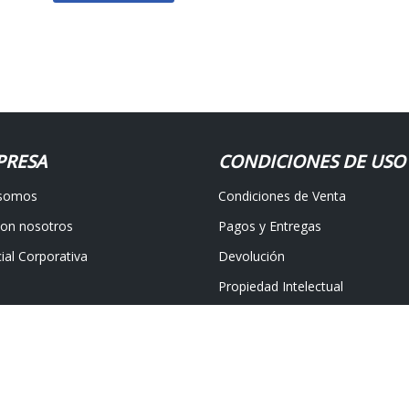
PRESA
CONDICIONES DE USO
 somos
Condiciones de Venta
con nosotros
Pagos y Entregas
ial Corporativa
Devolución
Propiedad Intelectual
nos
Protección de datos
álaga
|
Avisos Legales