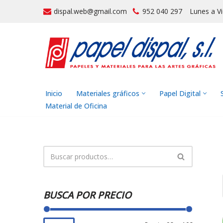
dispal.web@gmail.com
952 040 297
Lunes a V
Saltar
al
contenido
Inicio
Materiales gráficos
Papel Digital
Material de Oficina
BUSCA POR PRECIO