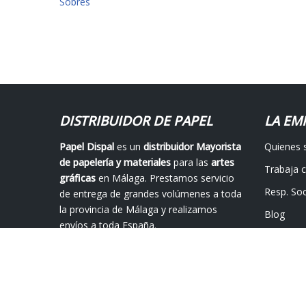
Sobres
DISTRIBUIDOR DE PAPEL
LA EM
Papel Dispal
es un
distribuidor Mayorista
Quienes
de papelería y materiales
para las
artes
Trabaja 
gráficas
en Málaga. Prestamos servicio
Resp. Soc
de entrega de grandes volúmenes a toda
la provincia de Málaga y realizamos
Blog
envíos a toda España.
Contácta
© 2019 -
Papel Dispal S.L. | Calle Isolda, 9, Pol. Alameda 29006 M