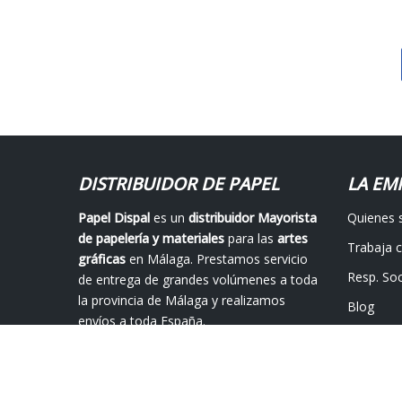
DISTRIBUIDOR DE PAPEL
LA EM
Papel Dispal
es un
distribuidor Mayorista
Quienes
de papelería y materiales
para las
artes
Trabaja 
gráficas
en Málaga. Prestamos servicio
Resp. Soc
de entrega de grandes volúmenes a toda
la provincia de Málaga y realizamos
Blog
envíos a toda España.
Contácta