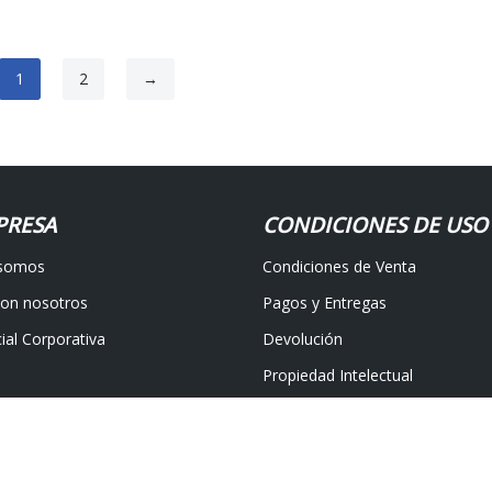
1
2
→
PRESA
CONDICIONES DE USO
 somos
Condiciones de Venta
con nosotros
Pagos y Entregas
ial Corporativa
Devolución
Propiedad Intelectual
nos
Protección de datos