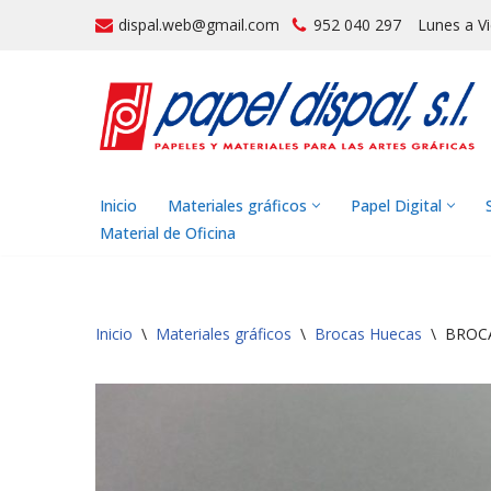
dispal.web@gmail.com
952 040 297
Lunes a V
Saltar
al
contenido
Inicio
Materiales gráficos
Papel Digital
Material de Oficina
Inicio
\
Materiales gráficos
\
Brocas Huecas
\
BROCA