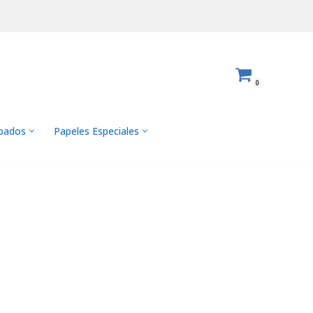
0
abados
Papeles Especiales