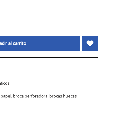
dir al carrito
áficos
 papel
,
broca perforadora
,
brocas huecas