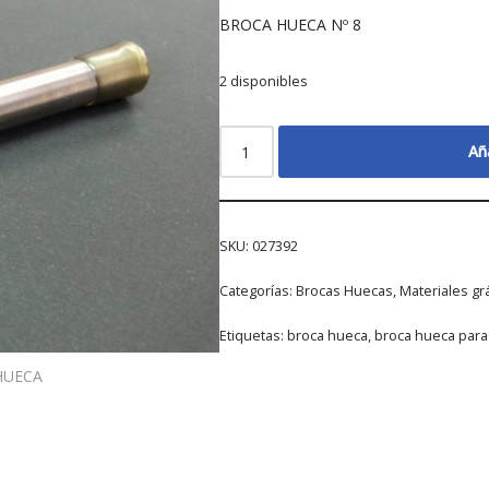
BROCA HUECA Nº 8
2 disponibles
Aña
SKU:
027392
Categorías:
Brocas Huecas
,
Materiales gr
Etiquetas:
broca hueca
,
broca hueca para