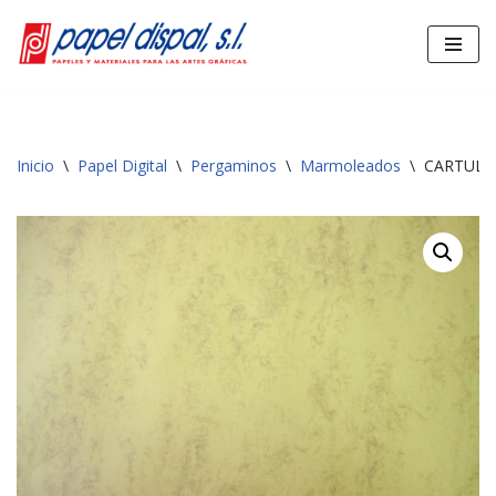
Saltar
al
contenido
Inicio
\
Papel Digital
\
Pergaminos
\
Marmoleados
\
CARTULIN