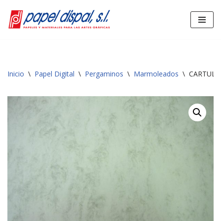
Saltar
al
contenido
Inicio
\
Papel Digital
\
Pergaminos
\
Marmoleados
\
CARTULI