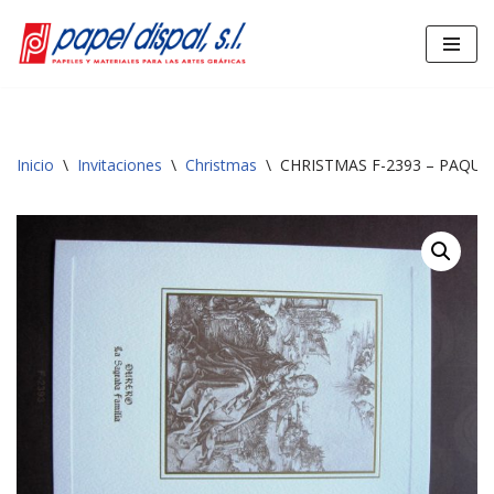
Saltar
al
contenido
Inicio
\
Invitaciones
\
Christmas
\
CHRISTMAS F-2393 – PAQUE