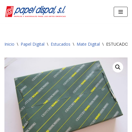
Saltar
al
contenido
Inicio
\
Papel Digital
\
Estucados
\
Mate Digital
\
ESTUCADO DI