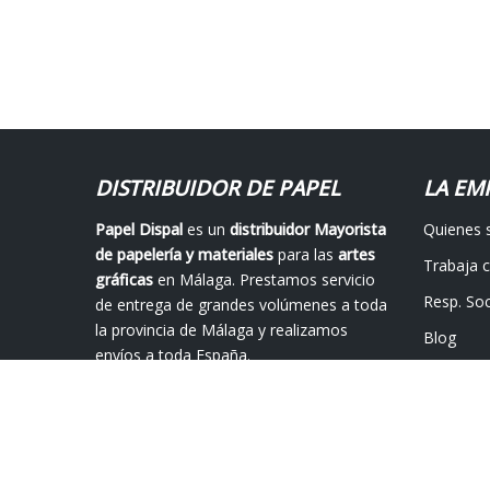
DISTRIBUIDOR DE PAPEL
LA EM
Papel Dispal
es un
distribuidor Mayorista
Quienes
de papelería y materiales
para las
artes
Trabaja 
gráficas
en Málaga. Prestamos servicio
Resp. Soc
de entrega de grandes volúmenes a toda
la provincia de Málaga y realizamos
Blog
envíos a toda España.
Contácta
© 2019 -
Papel Dispal S.L. | Calle Isolda, 9, Pol. Alameda 29006 M