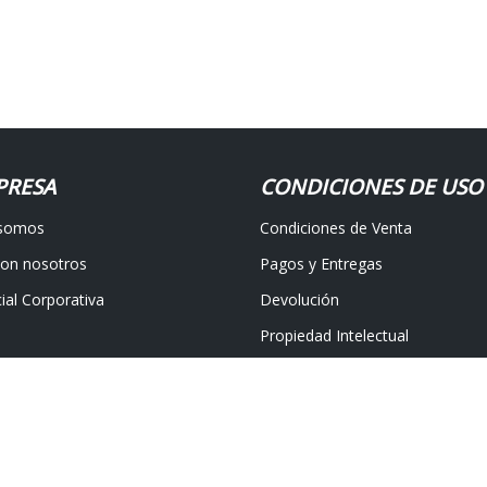
PRESA
CONDICIONES DE USO
 somos
Condiciones de Venta
con nosotros
Pagos y Entregas
ial Corporativa
Devolución
Propiedad Intelectual
nos
Protección de datos
álaga
|
Avisos Legales