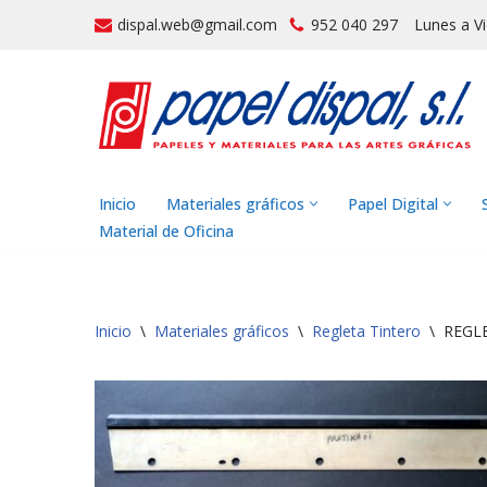
dispal.web@gmail.com
952 040 297
Lunes a V
Saltar
al
contenido
Inicio
Materiales gráficos
Papel Digital
Material de Oficina
Inicio
\
Materiales gráficos
\
Regleta Tintero
\
REGLE