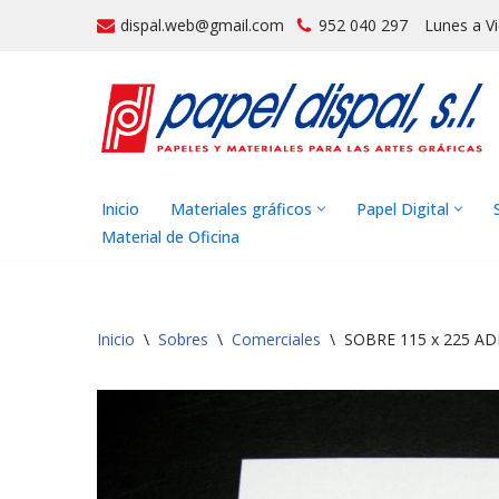
dispal.web@gmail.com
952 040 297
Lunes a V
Saltar
al
contenido
Inicio
Materiales gráficos
Papel Digital
Material de Oficina
Inicio
\
Sobres
\
Comerciales
\
SOBRE 115 x 225 AD