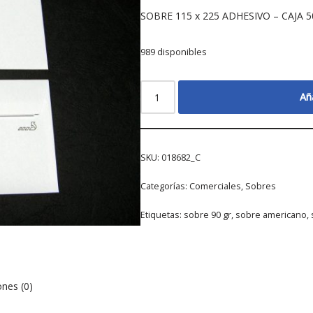
SOBRE 115 x 225 ADHESIVO – CAJA 
989 disponibles
Aña
SKU:
018682_C
Categorías:
Comerciales
,
Sobres
Etiquetas:
sobre 90 gr
,
sobre americano
,
ones (0)