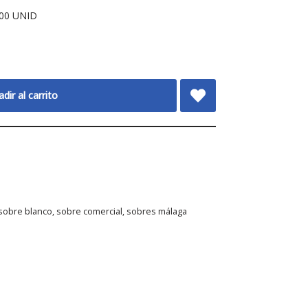
500 UNID
dir al carrito
sobre blanco
,
sobre comercial
,
sobres málaga