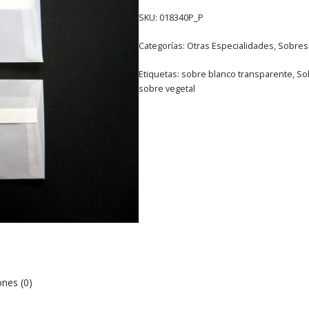
SKU:
018340P_P
Categorías:
Otras Especialidades
,
Sobres
Etiquetas:
sobre blanco transparente
,
So
sobre vegetal
ones (0)