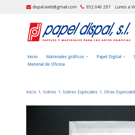
dispal.web@gmail.com
952 040 297
Lunes a V
Saltar
al
contenido
Inicio
Materiales gráficos
Papel Digital
Material de Oficina
Inicio
\
Sobres
\
Sobres Especiales
\
Otras Especiali