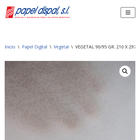
Saltar
al
contenido
Inicio
\
Papel Digital
\
Vegetal
\
VEGETAL 90/95 GR. 210 X 297 